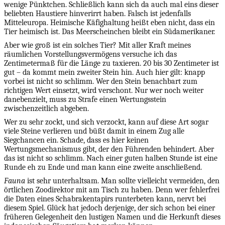
wenige Pünktchen. Schließlich kann sich da auch mal eins dieser
beliebten Haustiere hinverirrt haben. Falsch ist jedenfalls
Mitteleuropa. Heimische Käfighaltung heißt eben nicht, dass ein
Tier heimisch ist. Das Meerscheinchen bleibt ein Südamerikaner.
Aber wie groß ist ein solches Tier? Mit aller Kraft meines
räumlichen Vorstellungsvermögens versuche ich das
Zentimetermaß für die Länge zu taxieren. 20 bis 30 Zentimeter ist
gut – da kommt mein zweiter Stein hin. Auch hier gilt: knapp
vorbei ist nicht so schlimm. Wer den Stein benachbart zum
richtigen Wert einsetzt, wird verschont. Nur wer noch weiter
danebenzielt, muss zu Strafe einen Wertungsstein
zwischenzeitlich abgeben.
Wer zu sehr zockt, und sich verzockt, kann auf diese Art sogar
viele Steine verlieren und büßt damit in einem Zug alle
Siegchancen ein. Schade, dass es hier keinen
Wertungsmechanismus gibt, der den Führenden behindert. Aber
das ist nicht so schlimm. Nach einer guten halben Stunde ist eine
Runde eh zu Ende und man kann eine zweite anschließend.
Fauna
ist sehr unterhaltsam. Man sollte vielleicht vermeiden, den
örtlichen Zoodirektor mit am Tisch zu haben. Denn wer fehlerfrei
die Daten eines Schabrakentapirs runterbeten kann, nervt bei
diesem Spiel. Glück hat jedoch derjenige, der sich schon bei einer
früheren Gelegenheit den lustigen Namen und die Herkunft dieses