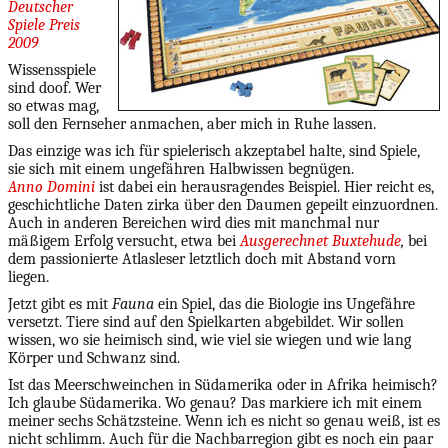
Deutscher
Spiele Preis
2009
Wissensspiele
sind doof. Wer
so etwas mag,
soll den Fernseher anmachen, aber mich in Ruhe lassen.
Das einzige was ich für spielerisch akzeptabel halte, sind Spiele,
sie sich mit einem ungefähren Halbwissen begnügen.
Anno Domini
ist dabei ein herausragendes Beispiel. Hier reicht es,
geschichtliche Daten zirka über den Daumen gepeilt einzuordnen.
Auch in anderen Bereichen wird dies mit manchmal nur
mäßigem Erfolg versucht, etwa bei
Ausgerechnet Buxtehude
,
bei
dem passionierte Atlasleser letztlich doch mit Abstand vorn
liegen.
Jetzt gibt es mit
Fauna
ein Spiel, das die Biologie ins Ungefähre
versetzt. Tiere sind auf den Spielkarten abgebildet. Wir sollen
wissen, wo sie heimisch sind, wie viel sie wiegen und wie lang
Körper und Schwanz sind.
Ist das Meerschweinchen in Südamerika oder in Afrika heimisch?
Ich glaube Südamerika. Wo genau? Das markiere ich mit einem
meiner sechs Schätzsteine. Wenn ich es nicht so genau weiß, ist es
nicht schlimm. Auch für die Nachbarregion gibt es noch ein paar